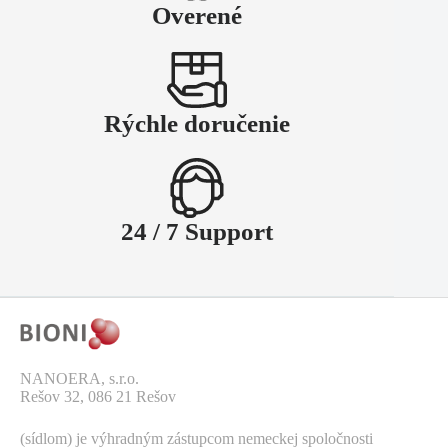
Overené
Rýchle doručenie
24 / 7 Support
NANOERA, s.r.o.
Rešov 32, 086 21 Rešov
(sídlom) je výhradným zástupcom nemeckej spoločnosti