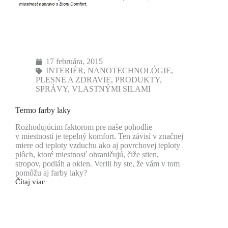
17 februára, 2015
INTERIÉR
,
NANOTECHNOLÓGIE
,
PLESNE A ZDRAVIE
,
PRODUKTY
,
SPRÁVY
,
VLASTNÝMI SILAMI
Termo farby laky
Rozhodujúcim faktorom pre naše pohodlie
v miestnosti je tepelný komfort. Ten závisí v značnej
miere od teploty vzduchu ako aj povrchovej teploty
plôch, ktoré miestnosť ohraničujú, čiže stien,
stropov, podláh a okien. Verili by ste, že vám v tom
pomôžu aj farby laky?
Čítaj viac