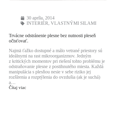
30 apríla, 2014
INTERIÉR
,
VLASTNÝMI SILAMI
Trvácne odstránenie plesne bez nutnosti pleseň
očisťovať.
Najmä ťažko dostupné a málo vetrané priestory sú
ideálnymi na rast mikroorganizmov. Jedným
z kritických momentov pri riešení tohto problému je
odstraňovanie plesne z postihnutého miesta. Každá
manipulácia s plesňou nesie v sebe riziko jej
rozšírenia a rozptýlenia do ovzdušia (ak je suchá)
a…
Čítaj viac