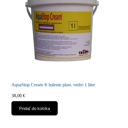
AquaStop Cream ® balenie plast. vedro 1 liter
38,00
€
Pridať do košíka