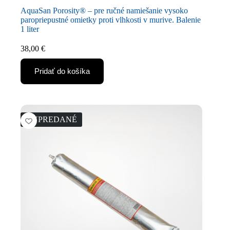
AquaSan Porosity® – pre ručné namiešanie vysoko
paropriepustné omietky proti vlhkosti v murive. Balenie
1 liter
38,00
€
Pridať do košíka
VYPREDANÉ