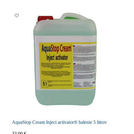
AquaStop Cream Inject activator® balenie 5 litrov
33,00
€