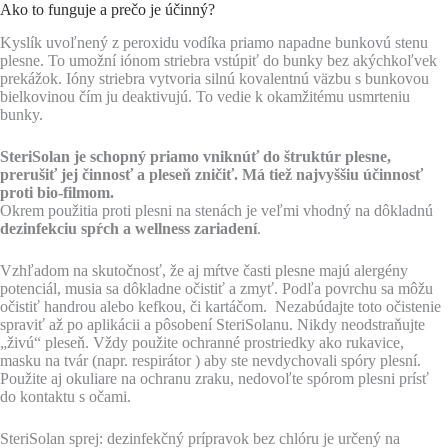
Ako to funguje a prečo je účinný?
Kyslík uvoľnený z peroxidu vodíka priamo napadne bunkovú stenu
plesne. To umožní iónom striebra vstúpiť do bunky bez akýchkoľvek
prekážok. Ióny striebra vytvoria silnú kovalentnú väzbu s bunkovou
bielkovinou čím ju deaktivujú. To vedie k okamžitému usmrteniu
bunky.
SteriSolan je schopný priamo vniknúť do štruktúr plesne,
prerušiť jej činnosť a pleseň zničiť. Má tiež najvyššiu účinnosť
proti bio-filmom.
Okrem použitia proti plesni na stenách je veľmi vhodný na dôkladnú
dezinfekciu spŕch a wellness zariadení
.
Vzhľadom na skutočnosť, že aj mŕtve časti plesne majú alergény
potenciál, musia sa dôkladne očistiť a zmyť. Podľa povrchu sa môžu
očistiť handrou alebo kefkou, či kartáčom. Nezabúdajte toto očistenie
spraviť až po aplikácii a pôsobení SteriSolanu. Nikdy neodstraňujte
„živú“ pleseň. Vždy použite ochranné prostriedky ako rukavice,
masku na tvár (napr. respirátor ) aby ste nevdychovali spóry plesní.
Použite aj okuliare na ochranu zraku, nedovoľte spórom plesni prísť
do kontaktu s očami.
SteriSolan sprej: dezinfekčný prípravok bez chlóru je určený na