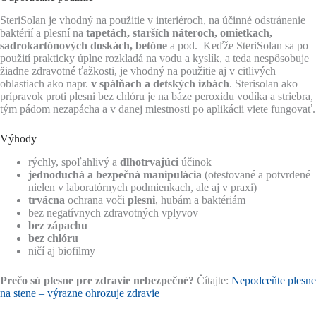
SteriSolan je vhodný na použitie v interiéroch, na účinné odstránenie
baktérií a plesní na
tapetách, starších náteroch, omietkach,
sadrokartónových doskách, betóne
a pod. Keďže SteriSolan sa po
použití prakticky úplne rozkladá na vodu a kyslík, a teda nespôsobuje
žiadne zdravotné ťažkosti, je vhodný na použitie aj v citlivých
oblastiach ako napr.
v spálňach a detských izbách
. Sterisolan ako
prípravok proti plesni bez chlóru je na báze peroxidu vodíka a striebra,
tým pádom nezapácha a v danej miestnosti po aplikácii viete fungovať.
Výhody
rýchly, spoľahlivý a
dlhotrvajúci
účinok
jednoduchá a bezpečná manipulácia
(otestované a potvrdené
nielen v laboratórnych podmienkach, ale aj v praxi)
trvácna
ochrana voči
plesni
, hubám a baktériám
bez negatívnych zdravotných vplyvov
bez zápachu
bez chlóru
ničí aj biofilmy
Prečo sú plesne pre zdravie nebezpečné?
Čítajte:
Nepodceňte plesne
na stene – výrazne ohrozuje zdravie