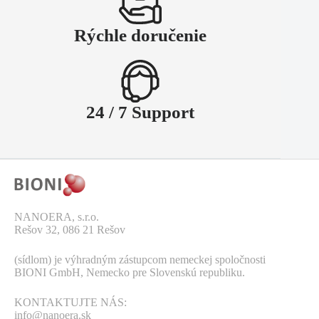
Rýchle doručenie
24 / 7 Support
NANOERA, s.r.o.
Rešov 32, 086 21 Rešov
(sídlom) je výhradným zástupcom nemeckej spoločnosti
BIONI GmbH, Nemecko pre Slovenskú republiku.
KONTAKTUJTE NÁS:
info@nanoera.sk