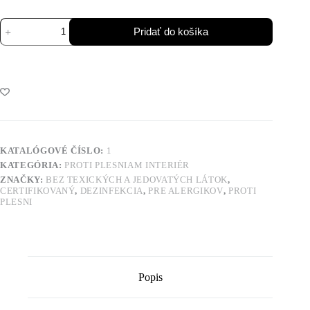
Pridať do košíka
KATALÓGOVÉ ČÍSLO:
1
KATEGÓRIA:
PROTI PLESNIAM INTERIÉR
ZNAČKY:
BEZ TEXICKÝCH A JEDOVATÝCH LÁTOK
,
CERTIFIKOVANÝ
,
DEZINFEKCIA
,
PRE ALERGIKOV
,
PROTI
PLESNI
Popis