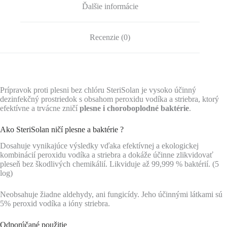
Ďalšie informácie
Recenzie (0)
Prípravok proti plesni bez chlóru SteriSolan je vysoko účinný
dezinfekčný prostriedok s obsahom peroxidu vodíka a striebra, ktorý
efektívne a trvácne zničí
plesne i choroboplodné baktérie
.
Ako SteriSolan ničí plesne a baktérie ?
Dosahuje vynikajúce výsledky vďaka efektívnej a ekologickej
kombinácií peroxidu vodíka a striebra a dokáže účinne zlikvidovať
pleseň bez škodlivých chemikálií. Likviduje až 99,999 % baktérií. (5
log)
Neobsahuje žiadne aldehydy, ani fungicídy. Jeho účinnými látkami sú
5% peroxid vodíka a ióny striebra.
Odporúčané použitie