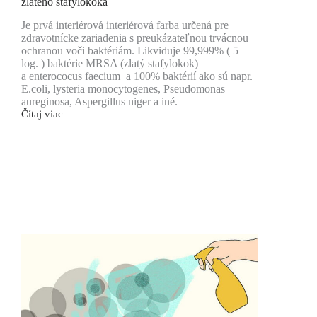
zlatého stafylokoka
Je prvá interiérová interiérová farba určená pre
zdravotnícke zariadenia s preukázateľnou trvácnou
ochranou voči baktériám. Likviduje 99,999% ( 5
log. ) baktérie MRSA (zlatý stafylokok)
a enterococus faecium a 100% baktérií ako sú napr.
E.coli, lysteria monocytogenes, Pseudomonas
aureginosa, Aspergillus niger a iné.
Čítaj viac