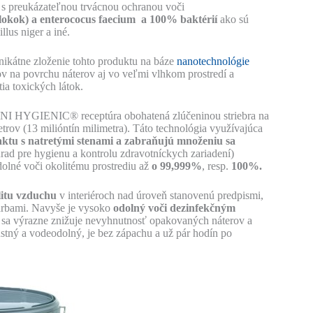
ia s preukázateľnou trvácnou ochranou voči
fylokok) a enterococus faecium a 100% baktérií
ako sú
lus niger a iné.
unikátne zloženie tohto produktu na báze
nanotechnológie
v na povrchu náterov aj vo veľmi vlhkom prostredí a
ia toxických látok.
BIONI HYGIENIC® receptúra obohatená zlúčeninou striebra na
trov (13 milióntín milimetra). Táto technológia využívajúca
ktu s natretými stenami a zabraňujú množeniu sa
(úrad pre hygienu a kontrolu zdravotníckych zariadení)
dolné voči okolitému prostrediu až
o 99,999%
, resp.
100%.
litu vzduchu
v interiéroch nad úroveň stanovenú predpismi,
farbami. Navyše je vysoko
odolný voči dezinfekčným
a výrazne znižuje nevyhnutnosť opakovaných náterov a
ustný a vodeodolný, je bez zápachu a už pár hodín po