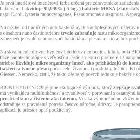
Je prvá interiérová interiérová farba určená pre zdravotnícke zariaden
baktériám.
Likviduje 99,999% ( 5 log. ) baktérie MRSA (zlatý sta
napr. E.coli, lysteria monocytogenes, Pseudomonas aureginosa, Aspergil
Na rozdiel od tradičných anti-bakteriálnych a antiplesňových náterov 
s obsahom nano častíc striebra
trvalo zabraňuje
rastu mikroorganizmo
zabezpečuje trvalú ochranu voči baktériám a plesniam a to aj bez použit
Na skvalitnenie úrovne hygieny interiérov nemocníc a kliník, bola 
báze nanotechnológie s veľkosťou častíc striebra o priemere 13 nanome
striebro
likviduje mikroorganizmy hneď, ako prichádzajú do konta
baktérií a tvorbe plesní
počas celej životnosti produktu. Inštitút IKI 
Giessen, Nemecko, zistil, že takto ošetrený povrch redukuje baktérie o
BIONI HYGIENIC® je plne ekologický výrobok, ktorý
zlepšuje kva
má vynikajúcu multifunkčnosť a trvanlivosť v porovnaní s ostatnými 
prostriedkom a čisteniu ako takému.
Vďaka výnimočnému zloženiu s
odstraňuje sa pravidelná potreba časovo náročnej údržby. Je paropriep
aplikácii je priestor opäť použiteľný.