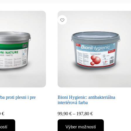
ba proti plesni i pre
Bioni Hygienic: antibakteriálna
interiérová farba
0
€
99,90
€
–
197,80
€
ostí
Výber možností