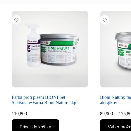
Farba proti plesni BIONI Set –
Bioni Nature: far
Sterisolan+Farba Bioni Nature 5kg
alergikov
110,80
€
89,90
€
–
175,8
Pridať do košíka
Výber možn