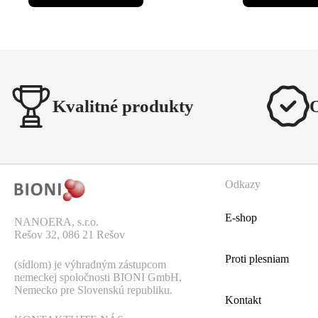
Kvalitné produkty
Odkazy
E-shop
NANOERA, s.r.o.
Rešov 32, 086 21 Rešov
Proti plesniam
(sídlom) je výhradným zástupcom
nemeckej spoločnosti BIONI GmbH,
Nemecko pre Slovenskú republiku.
Kontakt